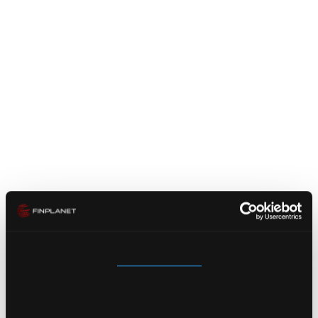

TOP 5 Universalbank in Deutschland
Entwicklung einer Change Story zur
Einführung und nachhaltigen
Implementierung DLT-basierter Prozesse im
Wertpapiergeschäft
Herausforderung:
Zustimmung
Details
Über Cookies