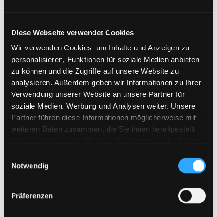
Unser Angebot:
Skill-Gaps und Ressourcen­bedarfe
identifizieren:
Diese Webseite verwendet Cookies
Analyse von Kompetenzlücken und
Wir verwenden Cookies, um Inhalte und Anzeigen zu
Personalbedarfen auf Basis des angestrebten
personalisieren, Funktionen für soziale Medien anbieten
Betriebsmodells unter Berücksichtigung
zu können und die Zugriffe auf unsere Website zu
regulatorischer Anforderungen sowie
analysieren. Außerdem geben wir Informationen zu Ihrer
Ableitung konkreter Maßnahmen für Upskilling
Verwendung unserer Website an unsere Partner für
oder gezielte Neueinstellungen
soziale Medien, Werbung und Analysen weiter. Unsere
Rollenprofile und Skillsets weiterentwickeln:
Partner führen diese Informationen möglicherweise mit
Erstellung oder Anpassung von Stellenprofilen
weiteren Daten zusammen, die Sie ihnen bereitgestellt
entlang der gesamten Digital-Asset-
haben oder die sie im Rahmen Ihrer Nutzung der Dienste
Wertschöpfungskette – inklusive
gesammelt haben.
Einwilligungsauswahl
Unterstützung bei Recruiting, Sourcing und
Notwendig
Platzierung über unser Expertennetzwerk
Präferenzen

Fintech mit Sitz in der EU