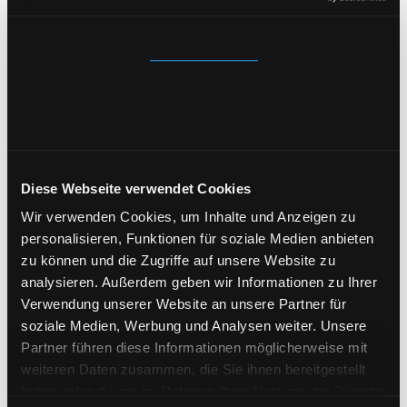
EINZULEGEN; DIES GILT AUCH FÜR EIN AUF DIESE
BESTIMMUNGEN GESTÜTZTES PROFILING. DIE
Zustimmung
JEWEILIGE RECHTSGRUNDLAGE, AUF DENEN EINE
VERARBEITUNG BERUHT, ENTNEHMEN SIE DIESER
Details
DATENSCHUTZERKLÄRUNG. WENN SIE
WIDERSPRUCH EINLEGEN, WERDEN WIR IHRE
Über Cookies
BETROFFENEN PERSONENBEZOGENEN DATEN NICHT
MEHR VERARBEITEN, ES SEI DENN, WIR KÖNNEN
Diese Webseite verwendet Cookies
ZWINGENDE SCHUTZWÜRDIGE GRÜNDE FÜR DIE
VERARBEITUNG NACHWEISEN, DIE IHRE INTERESSEN,
Wir verwenden Cookies, um Inhalte und Anzeigen zu
RECHTE UND FREIHEITEN ÜBERWIEGEN ODER DIE
personalisieren, Funktionen für soziale Medien anbieten
VERARBEITUNG DIENT DER GELTENDMACHUNG,
zu können und die Zugriffe auf unsere Website zu
AUSÜBUNG ODER VERTEIDIGUNG VON
analysieren. Außerdem geben wir Informationen zu Ihrer
RECHTSANSPRÜCHEN (WIDERSPRUCH NACH ART. 21
Verwendung unserer Website an unsere Partner für
ABS. 1 DSGVO).
soziale Medien, Werbung und Analysen weiter. Unsere
Partner führen diese Informationen möglicherweise mit
WERDEN IHRE PERSONENBEZOGENEN DATEN
weiteren Daten zusammen, die Sie ihnen bereitgestellt
VERARBEITET, UM DIREKTWERBUNG ZU BETREIBEN,
haben oder die sie im Rahmen Ihrer Nutzung der Dienste
SO HABEN SIE DAS RECHT, JEDERZEIT WIDERSPRUCH