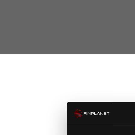
FinPlanet & YPOG zur MaRisk-No